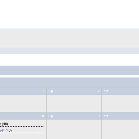
1
Ср
2
Чт
8
Ср
9
Чт
k
(48)
ij44
(48)