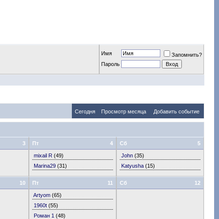
Имя
Запомнить?
Пароль
Сегодня
Просмотр месяца
Добавить событие
3
Пт
4
Сб
5
mixail R
(49)
John
(35)
Marina29
(31)
Katyusha
(15)
10
Пт
11
Сб
12
Artyom
(65)
1960t
(55)
Роман 1
(48)