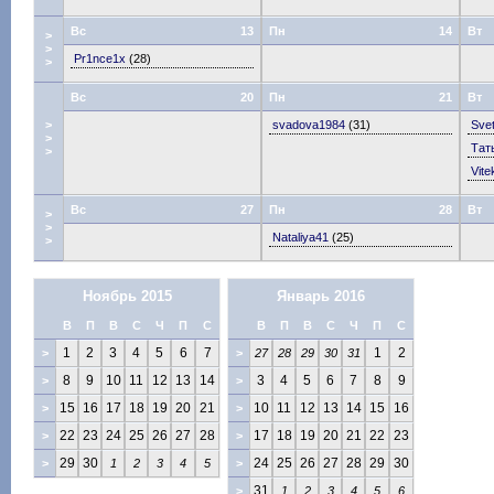
Вс
13
Пн
14
Вт
>
>
Pr1nce1x
(28)
>
Вс
20
Пн
21
Вт
>
svadova1984
(31)
Sve
>
Тат
>
Vite
Вс
27
Пн
28
Вт
>
>
Nataliya41
(25)
>
Ноябрь 2015
Январь 2016
В
П
В
С
Ч
П
С
В
П
В
С
Ч
П
С
1
2
3
4
5
6
7
1
2
>
>
27
28
29
30
31
8
9
10
11
12
13
14
3
4
5
6
7
8
9
>
>
15
16
17
18
19
20
21
10
11
12
13
14
15
16
>
>
22
23
24
25
26
27
28
17
18
19
20
21
22
23
>
>
29
30
24
25
26
27
28
29
30
>
1
2
3
4
5
>
31
>
1
2
3
4
5
6