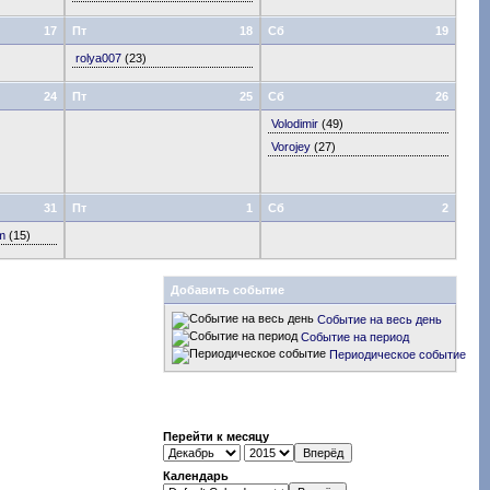
17
Пт
18
Сб
19
rolya007
(23)
24
Пт
25
Сб
26
Volodimir
(49)
Vorojey
(27)
31
Пт
1
Сб
2
m
(15)
Добавить событие
Событие на весь день
Событие на период
Периодическое событие
Перейти к месяцу
Календарь