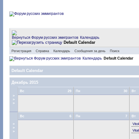
Форум русских эмигрантов
Календарь
Default Calendar
Регистрация
Справка
Календарь
Сообщения за день
Поиск
Форум русских эмигрантов
Календарь
Default Calendar
Default Calendar
Декабрь 2015
Вс
29
Пн
30
Вт
>
>
>
Вс
6
Пн
7
Вт
>
Vito
>
Vital
>