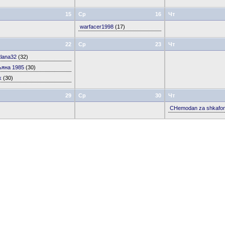
15
Ср
16
Чт
warfacer1998
(17)
22
Ср
23
Чт
tlana32
(32)
ьяна 1985
(30)
k
(30)
29
Ср
30
Чт
CHemodan za shkafo