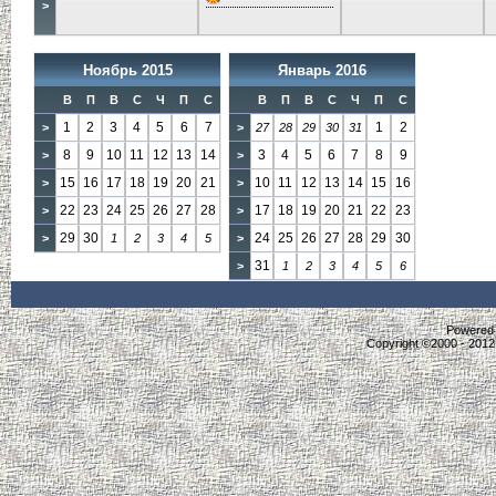
>
Ноябрь 2015
Январь 2016
В
П
В
С
Ч
П
С
В
П
В
С
Ч
П
С
1
2
3
4
5
6
7
1
2
>
>
27
28
29
30
31
8
9
10
11
12
13
14
3
4
5
6
7
8
9
>
>
15
16
17
18
19
20
21
10
11
12
13
14
15
16
>
>
22
23
24
25
26
27
28
17
18
19
20
21
22
23
>
>
29
30
24
25
26
27
28
29
30
>
1
2
3
4
5
>
31
>
1
2
3
4
5
6
Powered b
Copyright ©2000 - 2012,