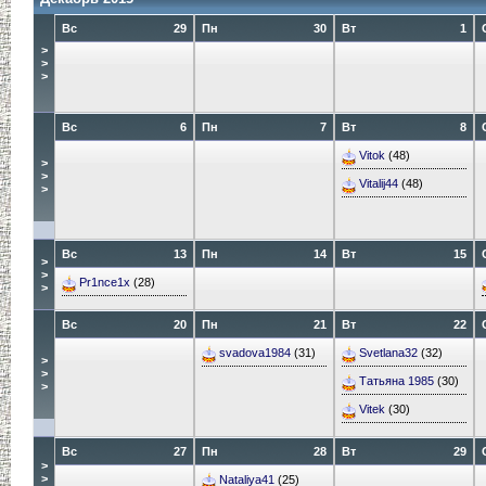
Вс
29
Пн
30
Вт
1
>
>
>
Вс
6
Пн
7
Вт
8
Vitok
(48)
>
>
Vitalij44
(48)
>
Вс
13
Пн
14
Вт
15
>
>
Pr1nce1x
(28)
>
Вс
20
Пн
21
Вт
22
svadova1984
(31)
Svetlana32
(32)
>
>
Татьяна 1985
(30)
>
Vitek
(30)
Вс
27
Пн
28
Вт
29
>
>
Nataliya41
(25)