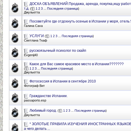
ДОСКА ОБЪЯВЛЕНИЙ:Продажа, аренда, покупка,ищу работу,
т.д.
(
1
2
3
...
Последняя страница
)
Джульетта
Посоветуйте где отдохнуть осенью в Испании у моря, отель 
Галина Саха
УСЛУГИ
(
1
2
3
...
Последняя страница
)
Светлана Ткаф
русскоязычный психолог по скайп
Evgenij40
Какое для Вас самое красивое место в Испании???????
(
1
2
3
...
Последняя страница
)
Джульетта
Фотосессия в Испании в сентябре 2010
Фотограф Вит
Гражданство Испании.
passaporto.esp
Любимый город.
(
1
2
3
...
Последняя страница
)
Джульетта
* ЗОЛОТЫЕ ПРАВИЛА ИЗУЧЕНИЯ ИНОСТРАННЫХ ЯЗЫКОВ (ч
а чего делать ...