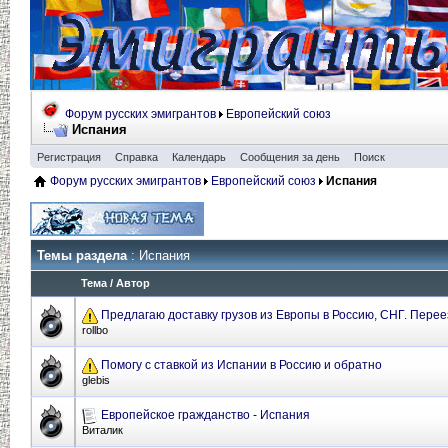
Форум русских эмигрантов
Европейский союз
Испания
Регистрация
Справка
Календарь
Сообщения за день
Поиск
Форум русских эмигрантов
Европейский союз
Испания
Темы раздела
: Испания
Тема
/
Автор
Предлагаю доставку грузов из Европы в Россию, СНГ. Пер
rollbo
Помогу с ставкой из Испании в Россию и обратно
glebis
Европейское гражданство - Испания
Виталик