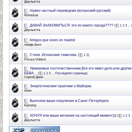
Джульетта
Нужен частный переводчик (испанский-русский)
Roma1ua
ДАВАЙ ЗНАКОМИТЬСЯ: кто из какого города????
(
1
2
3
...
Джульетта
Amigos que viven en madrid
natalja dovn
Стихи. Испанская тематика.
(
1
2
)
Feruza Оddym
Уважаемые соотечественники,Все кто имел дело,или другие
ББВА ...
(
1
2
3
...
Последняя страница
)
Сергей Дани
Энергетические практики о.Майорка
Aster
Выполню ваше поручение в Санкт-Петербурге.
Kamskiy
ХОЧУ!!! или ваши желания на настоящий момент)))
(
1
2
3
.
Джульетта