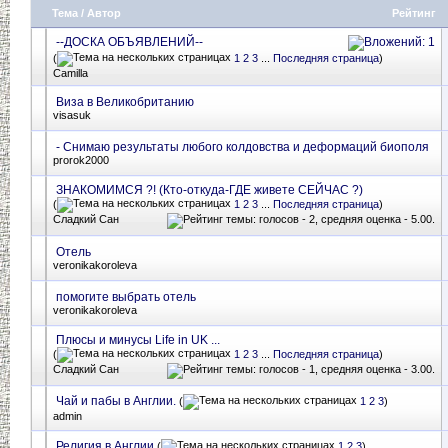
Тема
/
Автор
Рейтинг
--ДОСКА ОБЪЯВЛЕНИЙ--
(
1
2
3
...
Последняя страница
)
Camilla
Виза в Великобританию
visasuk
- Снимаю результаты любого колдовства и деформаций биополя
prorok2000
ЗНАКОМИМСЯ ?! (Кто-откуда-ГДЕ живете СЕЙЧАС ?)
(
1
2
3
...
Последняя страница
)
Сладкий Сан
Отель
veronikakoroleva
помогите выбрать отель
veronikakoroleva
Плюсы и минусы Life in UK ...
(
1
2
3
...
Последняя страница
)
Сладкий Сан
Чай и пабы в Англии.
(
1
2
3
)
admin
Религия в Англии
(
1
2
3
)