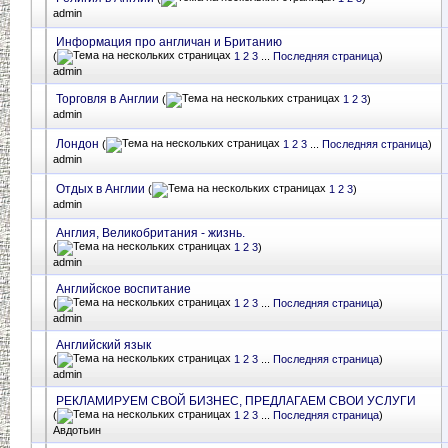
admin
Информация про англичан и Британию
(
1
2
3
...
Последняя страница
)
admin
Торговля в Англии
(
1
2
3
)
admin
Лондон
(
1
2
3
...
Последняя страница
)
admin
Отдых в Англии
(
1
2
3
)
admin
Англия, Великобритания - жизнь.
(
1
2
3
)
admin
Английское воспитание
(
1
2
3
...
Последняя страница
)
admin
Английский язык
(
1
2
3
...
Последняя страница
)
admin
РЕКЛАМИРУЕМ СВОЙ БИЗНЕС, ПРЕДЛАГАЕМ СВОИ УСЛУГИ
(
1
2
3
...
Последняя страница
)
Авдотьин