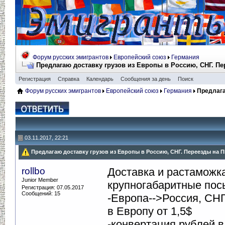
Форум русских эмигрантов
Европейский союз
Германия
Предлагаю доставку грузов из Европы в Россию, СНГ. П
Регистрация
Справка
Календарь
Сообщения за день
Поиск
Форум русских эмигрантов
Европейский союз
Германия
Предлага
03.11.2017, 22:21
Предлагаю доставку грузов из Европы в Россию, СНГ. Переезды на 
rollbo
Доставка и растаможка
Junior Member
крупногабаритные пос
Регистрация: 07.05.2017
Сообщений: 15
-Европа-->Россия, СНГ
в Европу от 1,5$
-конвертация рублей в