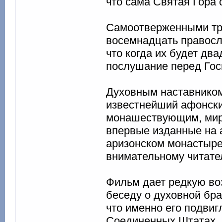
что сама Святая Гора 
Самоотверженными тр
восемнадцать правосл
что когда их будет дв
послушание перед Госп
Духовным наставником
известнейший афонски
монашествующим, миря
впервые изданные на а
аризонском монастыре
внимательному читател
Фильм дает редкую во
беседу о духовной бра
что именно его подви
Соединенных Штатах.